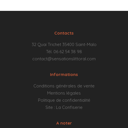
Contacts
32 Quai Trichet 35400 Saint-Malo
Tél. 06 62 54 38 98
contact@sensationslittoral.com
Informations
Conditions générales de vente
Mentions légales
Politique de confidentialité
Site : La Confiserie
A noter